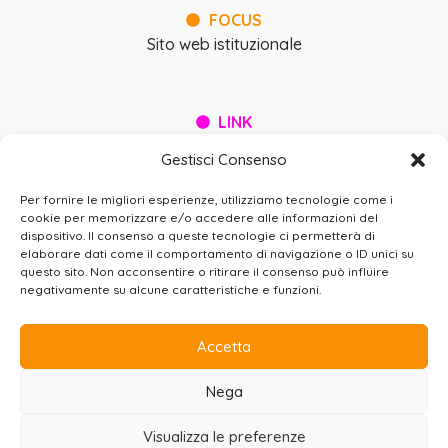
FOCUS
Sito web istituzionale
LINK
teamservice.it
Gestisci Consenso
Per fornire le migliori esperienze, utilizziamo tecnologie come i
BEE
WIRED SRL
cookie per memorizzare e/o accedere alle informazioni del
dispositivo. Il consenso a queste tecnologie ci permetterà di
Via Gualtiero Serafino, 8 – 00136 Roma (IT)
elaborare dati come il comportamento di navigazione o ID unici su
+39 06 37.500.503 |
info@beewired.it
|
questo sito. Non acconsentire o ritirare il consenso può influire
beewired@legalmail.it
negativamente su alcune caratteristiche e funzioni.
PRIVACY
COOKIE
CREDITS
SITEMAP
Accetta
Nega
©2026 beewired srl
P.IVA 13377721009
Visualizza le preferenze