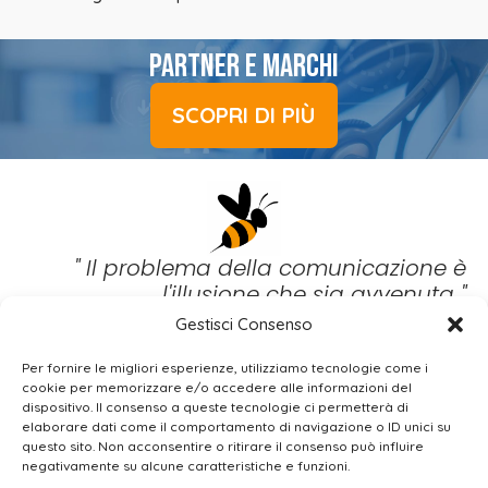
PARTNER E MARCHI
SCOPRI DI PIÙ
" Il problema della comunicazione è
l'illusione che sia avvenuta "
Gestisci Consenso
(George Bernard Show)
Per fornire le migliori esperienze, utilizziamo tecnologie come i
BEE
WIRED SRL
cookie per memorizzare e/o accedere alle informazioni del
dispositivo. Il consenso a queste tecnologie ci permetterà di
Via Gualtiero Serafino, 8 – 00136 Roma (IT)
elaborare dati come il comportamento di navigazione o ID unici su
+39 06 37.500.503 |
info@beewired.it
|
questo sito. Non acconsentire o ritirare il consenso può influire
beewired@legalmail.it
negativamente su alcune caratteristiche e funzioni.