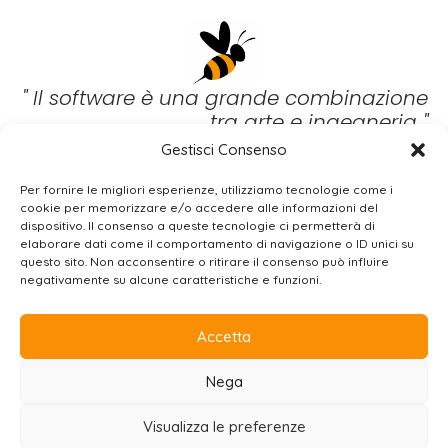
" Il software è una grande combinazione
tra arte e ingegneria "
Gestisci Consenso
(Bill Gates)
Per fornire le migliori esperienze, utilizziamo tecnologie come i
BEE
WIRED SRL
cookie per memorizzare e/o accedere alle informazioni del
dispositivo. Il consenso a queste tecnologie ci permetterà di
Via Gualtiero Serafino, 8 – 00136 Roma (IT)
elaborare dati come il comportamento di navigazione o ID unici su
+39 06 37.500.503 |
info@beewired.it
|
questo sito. Non acconsentire o ritirare il consenso può influire
beewired@legalmail.it
negativamente su alcune caratteristiche e funzioni.
PRIVACY
COOKIE
CREDITS
SITEMAP
Accetta
Nega
©2026 beewired srl
P.IVA 13377721009
Visualizza le preferenze
Tutti i diritti sono riservati