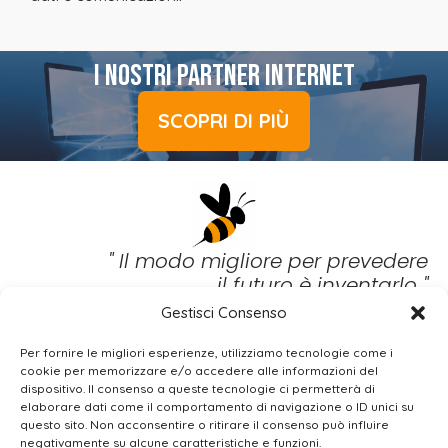
I NOSTRI PARTNER INTERNET
SCOPRI DI PIÙ
" Il modo migliore per prevedere
il futuro è inventarlo "
Gestisci Consenso
(Alan Key)
Per fornire le migliori esperienze, utilizziamo tecnologie come i
BEE
WIRED SRL
cookie per memorizzare e/o accedere alle informazioni del
dispositivo. Il consenso a queste tecnologie ci permetterà di
Via Gualtiero Serafino, 8 – 00136 Roma (IT)
elaborare dati come il comportamento di navigazione o ID unici su
+39 06 37.500.503 |
info@beewired.it
|
questo sito. Non acconsentire o ritirare il consenso può influire
beewired@legalmail.it
negativamente su alcune caratteristiche e funzioni.