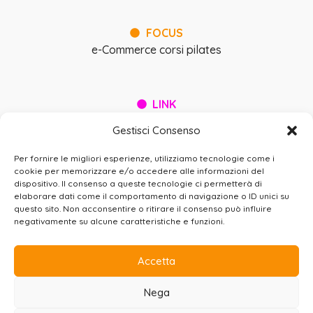
FOCUS
e-Commerce corsi pilates
LINK
fisicamentebyannamariavitali.it
Gestisci Consenso
Per fornire le migliori esperienze, utilizziamo tecnologie come i
BEE
WIRED SRL
cookie per memorizzare e/o accedere alle informazioni del
dispositivo. Il consenso a queste tecnologie ci permetterà di
Via Gualtiero Serafino, 8 – 00136 Roma (IT)
elaborare dati come il comportamento di navigazione o ID unici su
+39 06 37.500.503 |
info@beewired.it
|
questo sito. Non acconsentire o ritirare il consenso può influire
beewired@legalmail.it
negativamente su alcune caratteristiche e funzioni.
PRIVACY
COOKIE
CREDITS
SITEMAP
Accetta
Nega