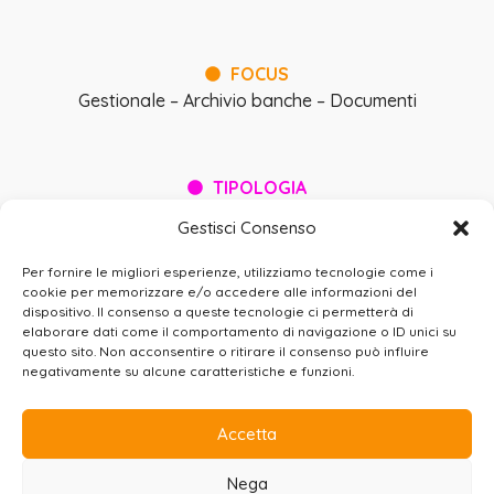
FOCUS
Gestionale – Archivio banche – Documenti
TIPOLOGIA
Sito web gestionale
Gestisci Consenso
Per fornire le migliori esperienze, utilizziamo tecnologie come i
BEE
WIRED SRL
cookie per memorizzare e/o accedere alle informazioni del
dispositivo. Il consenso a queste tecnologie ci permetterà di
Via Gualtiero Serafino, 8 – 00136 Roma (IT)
elaborare dati come il comportamento di navigazione o ID unici su
+39 06 37.500.503 |
info@beewired.it
|
questo sito. Non acconsentire o ritirare il consenso può influire
beewired@legalmail.it
negativamente su alcune caratteristiche e funzioni.
PRIVACY
COOKIE
CREDITS
SITEMAP
Accetta
Nega