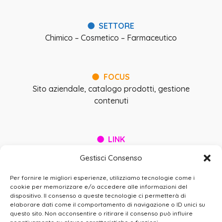
SETTORE
Chimico – Cosmetico – Farmaceutico
FOCUS
Sito aziendale, catalogo prodotti, gestione
contenuti
LINK
www.agrar.it
Gestisci Consenso
Per fornire le migliori esperienze, utilizziamo tecnologie come i
BEE
WIRED SRL
cookie per memorizzare e/o accedere alle informazioni del
dispositivo. Il consenso a queste tecnologie ci permetterà di
Via Gualtiero Serafino, 8 – 00136 Roma (IT)
elaborare dati come il comportamento di navigazione o ID unici su
+39 06 37.500.503 |
info@beewired.it
|
questo sito. Non acconsentire o ritirare il consenso può influire
beewired@legalmail.it